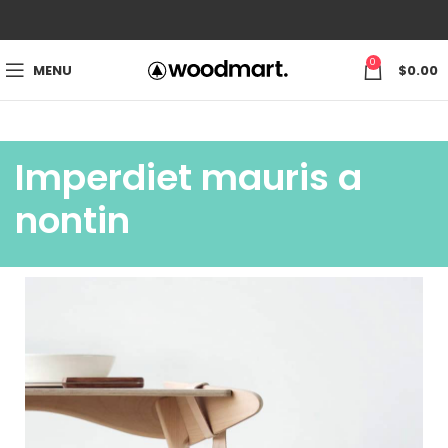
0
MENU
$
0.00
Imperdiet mauris a
nontin