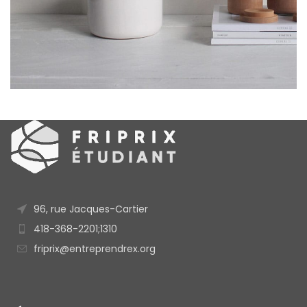
POTENTI PARTURIENT PARTURIE
ACCESSORIES
96, rue Jacques-Cartier
418-368-2201;1310
friprix@entreprendrex.org