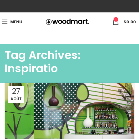
0
MENU
$
0.00
Tag Archives:
Inspiratio
27
AOÛT